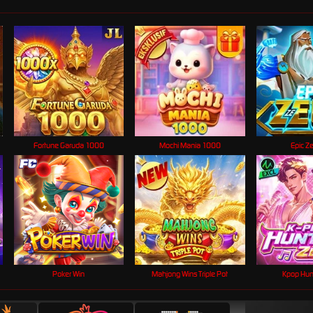
Fortune Garuda 1000
Mochi Mania 1000
Epic Z
Poker Win
Mahjong Wins Triple Pot
Kpop Hun