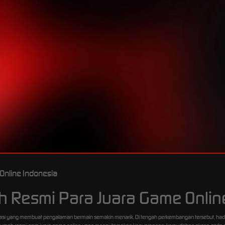
nline Indonesia
Resmi Para Juara Game Online
si yang membuat pengalaman bermain semakin menarik. Di tengah perkembangan tersebut, hadi