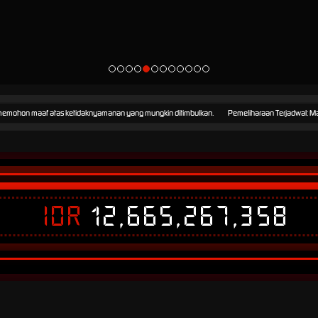
 maaf atas ketidaknyamanan yang mungkin ditimbulkan.
Pemeliharaan Terjadwal: MarbleX pad
IDR
12,665,267,358