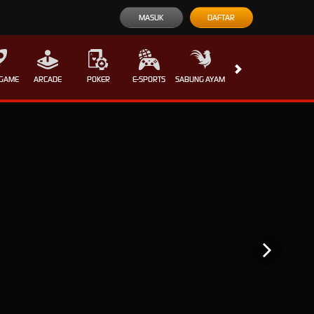
MASUK
DAFTAR
 GAME
ARCADE
POKER
E-SPORTS
SABUNG AYAM
PROMOSI