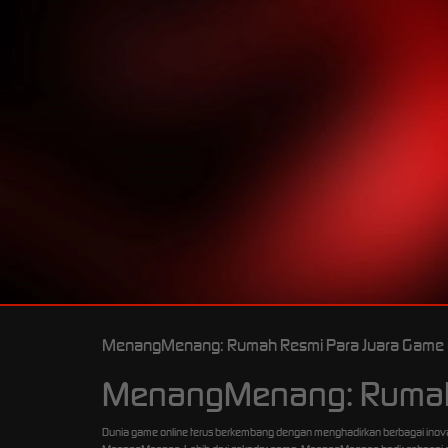
kha****2
IDR
2,278,000.00
Mahjong Wins 3 – Black
Scatter
ros****i
IDR
2,080,500.00
Starlight Princess™ 1000
b****h
IDR
2,033,850.00
Gates of Olympus Super
Scatter
b****h
IDR
2,017,500.00
Gates of Olympus Super
Scatter
MenangMenang: Rumah Resmi Para Juara Game O
ros****i
IDR
1,750,000.00
Starlight Princess™ 1000
MenangMenang: Rumah 
Dunia game online terus berkembang dengan menghadirkan berbagai inova