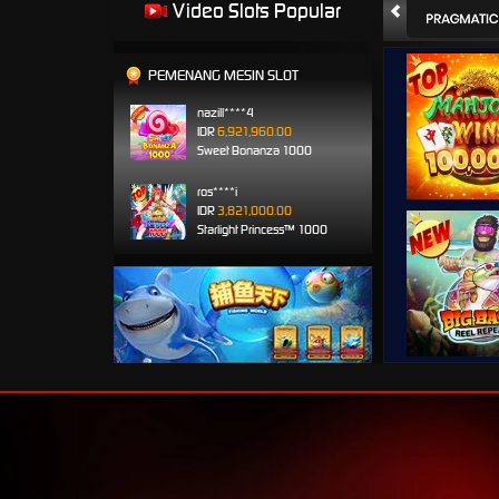
Video Slots Popular
PEMENANG MESIN SLOT
nazill****4
IDR
6,921,960.00
Sweet Bonanza 1000
ros****i
IDR
3,821,000.00
Starlight Princess™ 1000
ros****i
IDR
2,715,000.00
Starlight Princess™ 1000
nazill****4
IDR
2,532,600.00
Sweet Bonanza 1000
ros****i
IDR
2,417,500.00
Starlight Princess™ 1000