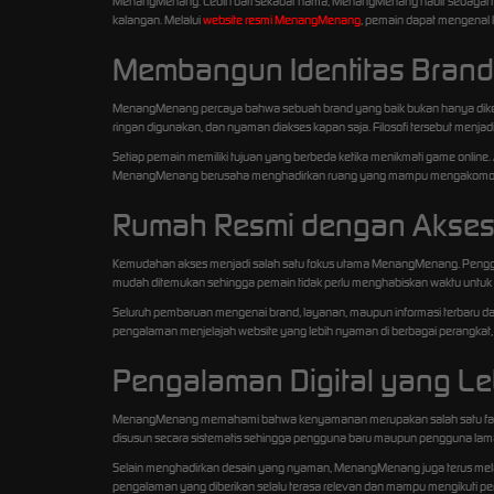
MenangMenang. Lebih dari sekadar nama, MenangMenang hadir sebagai ru
kalangan. Melalui
website resmi MenangMenang
, pemain dapat mengenal le
Membangun Identitas Brand
MenangMenang percaya bahwa sebuah brand yang baik bukan hanya dikenal 
ringan digunakan, dan nyaman diakses kapan saja. Filosofi tersebut men
Setiap pemain memiliki tujuan yang berbeda ketika menikmati game online.
MenangMenang berusaha menghadirkan ruang yang mampu mengakomodas
Rumah Resmi dengan Akse
Kemudahan akses menjadi salah satu fokus utama MenangMenang. Penggun
mudah ditemukan sehingga pemain tidak perlu menghabiskan waktu untuk m
Seluruh pembaruan mengenai brand, layanan, maupun informasi terbaru d
pengalaman menjelajah website yang lebih nyaman di berbagai perangkat
Pengalaman Digital yang L
MenangMenang memahami bahwa kenyamanan merupakan salah satu faktor pe
disusun secara sistematis sehingga pengguna baru maupun pengguna lam
Selain menghadirkan desain yang nyaman, MenangMenang juga terus melak
pengalaman yang diberikan selalu terasa relevan dan mampu mengikuti 