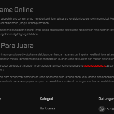
Game Online
kan sebuah brand yang mampu memberikan informasi secara konsisten juga semakin meningkat. 
dentitas brand yang kuat dan profesional.
enal dunia game online, tetapi juga menjadi ruang digital yang memberikan rasa nyaman ketika
alaman digital yang lebih baik.
Para Juara
mitmen yang terus diwujudkan melalui pengembangan layanan, peningkatan kualitas informasi, s
ngun melalui konsistensi dalam menghadirkan layanan yang berkualitas dan mudah digunakan
 berbagai pembaruan, maupun informasi resmi lainnya, kunjungi langsung
MenangMenang.llc
. Di s
rui.
agi para penggemar game online yang mengutamakan kenyamanan, kemudahan, dan pengalaman 
lalu hadir menemani perjalanan para pemain dalam menikmati dunia game online secara lebih
m
Kategori
Dukunga
Hot Games
+628