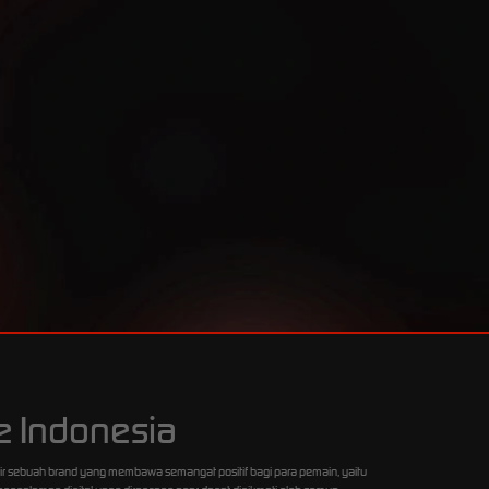
MENANGM
App
Panduan ins
Pindai kod
untuk Un
Android 
 Indonesia
r sebuah brand yang membawa semangat positif bagi para pemain, yaitu