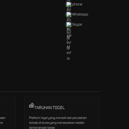
phone
Whatsapp
Skype
TARUHAN TOGEL
haan
Platform togel yang menarik dari perusahan
ame
terbaik di dunia yang menawarkan hadiah
kemenangan besar