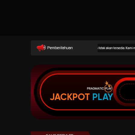
Pemberitahuan
26 14.59.59. Selama waktu ini, PP Virtual Sports permainan tidak akan tersedia. Kami memohon
JACKPOT
PLAY