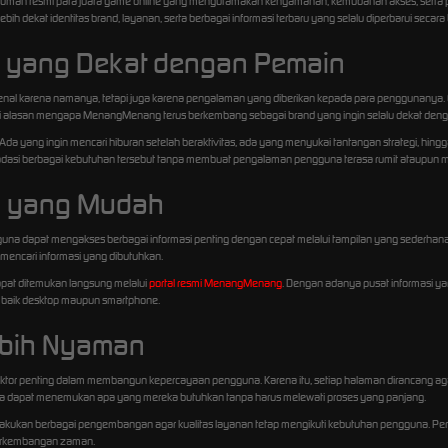
mah resmi para juara game online yang mengutamakan kenyamanan, kemudahan akses, serta pen
bih dekat identitas brand, layanan, serta berbagai informasi terbaru yang selalu diperbarui secara 
 yang Dekat dengan Pemain
karena namanya, tetapi juga karena pengalaman yang diberikan kepada para penggunanya. Oleh
jadi alasan mengapa MenangMenang terus berkembang sebagai brand yang ingin selalu dekat deng
 Ada yang ingin mencari hiburan setelah beraktivitas, ada yang menyukai tantangan strategi, hin
i berbagai kebutuhan tersebut tanpa membuat pengalaman pengguna terasa rumit ataupun 
s yang Mudah
a dapat mengakses berbagai informasi penting dengan cepat melalui tampilan yang sederhana
encari informasi yang dibutuhkan.
apat ditemukan langsung melalui
portal resmi MenangMenang
. Dengan adanya pusat informasi yan
, baik desktop maupun smartphone.
ebih Nyaman
nting dalam membangun kepercayaan pengguna. Karena itu, setiap halaman dirancang agar mem
a dapat menemukan apa yang mereka butuhkan tanpa harus melewati proses yang panjang.
ukan berbagai pengembangan agar kualitas layanan tetap mengikuti kebutuhan pengguna. Peruba
perkembangan zaman.