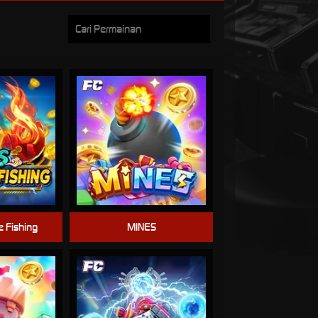
e Fishing
MINES