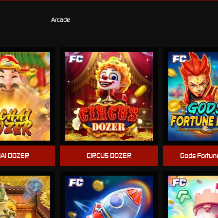
Arcade
HAI DOZER
CIRCUS DOZER
Gods Fortun