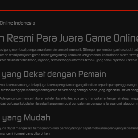
nline Indonesia
Resmi Para Juara Game Online
si yang membuat pengalaman bermain semakin menarik. Di tengah perkembangan tersebut, hadi
mah resmi para juara game online yang mengutamakan kenyamanan, kemudahan akses, serta pen
bih dekat identitas brand, layanan, serta berbagai informasi terbaru yang selalu diperbarui secara 
 yang Dekat dengan Pemain
karena namanya, tetapi juga karena pengalaman yang diberikan kepada para penggunanya. Oleh
jadi alasan mengapa MenangMenang terus berkembang sebagai brand yang ingin selalu dekat deng
 Ada yang ingin mencari hiburan setelah beraktivitas, ada yang menyukai tantangan strategi, hin
i berbagai kebutuhan tersebut tanpa membuat pengalaman pengguna terasa rumit ataupun 
s yang Mudah
a dapat mengakses berbagai informasi penting dengan cepat melalui tampilan yang sederhana
encari informasi yang dibutuhkan.