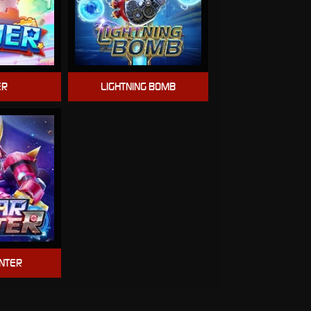
ER
LIGHTNING BOMB
NTER