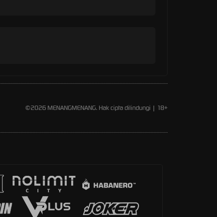
©2026 MENANGMENANG. Hak cipta dilindungi | 18+