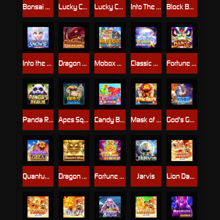
Bonsai of the Riches
Lucky Coins
Lucky Cat Slot4D
Into The Fay: Nixie
Block Buster
Into the Fay: Snowie
Dragon Treasure
Mobox Olympia
Classic Diamond X5
Fortune Dance
Panda Realm
Apes Squad
Candy Bomb
Mask of Truth Jumboways
God's Gambit Zeus
Quantum Of Giza
Dragon Wish
Fortune Realm
Jarvis
Lion Dance Slot4D