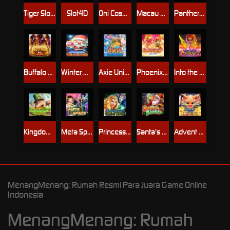
Tiger Slot4D
Slot4D
Oni Cosmic Atlas
Macau Slot4D
Panthera Pardus
Buffalo Blaze
Winter Winnings
Axie Universe
Phoenix Slot4D
Into the Fay: Ashley
Kingdom of Luck
Meta Space
Princess and the Evil Witch
Santa's Payday
Advent of the Dragon
MenangMenang: Rumah Resmi Para Juara Game Online
Indonesia
MenangMenang: Rumah