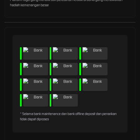
hadiah kemenangan besar
* Selama bank maintenance dan bank offline deposit dan penarikan
tidak dapat diproses