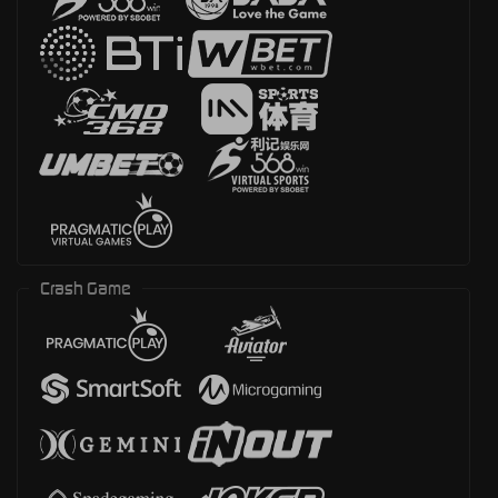
Crash Game