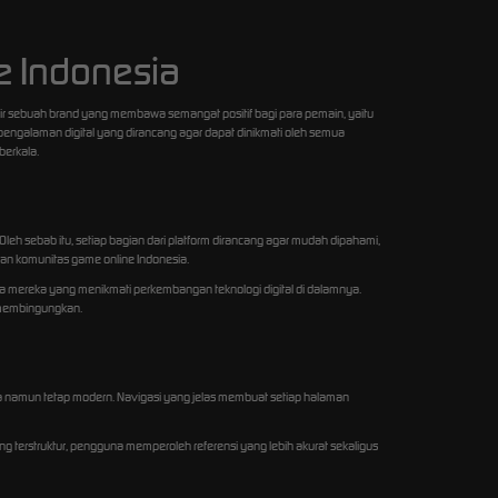
 Indonesia
r sebuah brand yang membawa semangat positif bagi para pemain, yaitu
galaman digital yang dirancang agar dapat dinikmati oleh semua
berkala.
 sebab itu, setiap bagian dari platform dirancang agar mudah dipahami,
an komunitas game online Indonesia.
gga mereka yang menikmati perkembangan teknologi digital di dalamnya.
membingungkan.
 namun tetap modern. Navigasi yang jelas membuat setiap halaman
g terstruktur, pengguna memperoleh referensi yang lebih akurat sekaligus