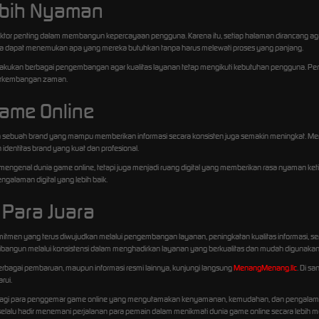
ebih Nyaman
nting dalam membangun kepercayaan pengguna. Karena itu, setiap halaman dirancang agar mem
a dapat menemukan apa yang mereka butuhkan tanpa harus melewati proses yang panjang.
ukan berbagai pengembangan agar kualitas layanan tetap mengikuti kebutuhan pengguna. Peruba
perkembangan zaman.
Game Online
kan sebuah brand yang mampu memberikan informasi secara konsisten juga semakin meningkat. 
dentitas brand yang kuat dan profesional.
enal dunia game online, tetapi juga menjadi ruang digital yang memberikan rasa nyaman ketika
alaman digital yang lebih baik.
Para Juara
mitmen yang terus diwujudkan melalui pengembangan layanan, peningkatan kualitas informasi, s
ngun melalui konsistensi dalam menghadirkan layanan yang berkualitas dan mudah digunakan
 berbagai pembaruan, maupun informasi resmi lainnya, kunjungi langsung
MenangMenang.llc
. Di s
rui.
agi para penggemar game online yang mengutamakan kenyamanan, kemudahan, dan pengalaman 
lalu hadir menemani perjalanan para pemain dalam menikmati dunia game online secara lebih