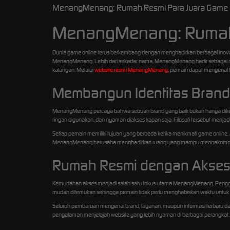
MenangMenang: Rumah Resmi Para Juara Game O
MenangMenang: Rumah 
Dunia game online terus berkembang dengan menghadirkan berbagai inova
MenangMenang. Lebih dari sekadar nama, MenangMenang hadir sebagai ru
kalangan. Melalui
website resmi MenangMenang
, pemain dapat mengenal le
Membangun Identitas Brand
MenangMenang percaya bahwa sebuah brand yang baik bukan hanya dikenal 
ringan digunakan, dan nyaman diakses kapan saja. Filosofi tersebut men
Setiap pemain memiliki tujuan yang berbeda ketika menikmati game online.
MenangMenang berusaha menghadirkan ruang yang mampu mengakomodas
Rumah Resmi dengan Akse
Kemudahan akses menjadi salah satu fokus utama MenangMenang. Penggun
mudah ditemukan sehingga pemain tidak perlu menghabiskan waktu untuk m
Seluruh pembaruan mengenai brand, layanan, maupun informasi terbaru d
pengalaman menjelajah website yang lebih nyaman di berbagai perangkat