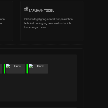
TARUHAN TOGEL
haan
Platform togel yang menarik dari perusahan
ame
terbaik di dunia yang menawarkan hadiah
kemenangan besar