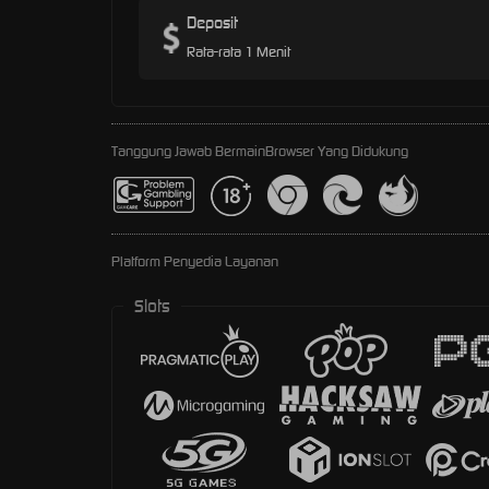
Deposit
Rata-rata 1 Menit
Tanggung Jawab Bermain
Browser Yang Didukung
Platform Penyedia Layanan
Slots