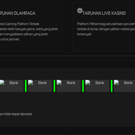
RUHAN OLAHRAGA
TARUHAN LIVE KASINO
ook Gaming Platform Terbaik
Platform Pilihan bagi perusahaan-perusa
kan lebih banyak game, odds yang lebih
terbaik di dunia, dengan pilihan variasi g
 dan menyediakan pilihan yang lebih
terbanyak
untuk pemain.
an tidak dapat diproses