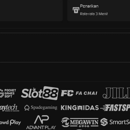
Penarikan
Rata-rata 3 Menit